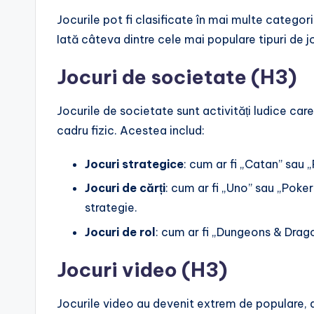
Jocurile pot fi clasificate în mai multe categorii
Iată câteva dintre cele mai populare tipuri de jo
Jocuri de societate (H3)
Jocurile de societate sunt activități ludice care
cadru fizic. Acestea includ:
Jocuri strategice
: cum ar fi „Catan” sau „
Jocuri de cărți
: cum ar fi „Uno” sau „Poker
strategie.
Jocuri de rol
: cum ar fi „Dungeons & Drago
Jocuri video (H3)
Jocurile video au devenit extrem de populare, a