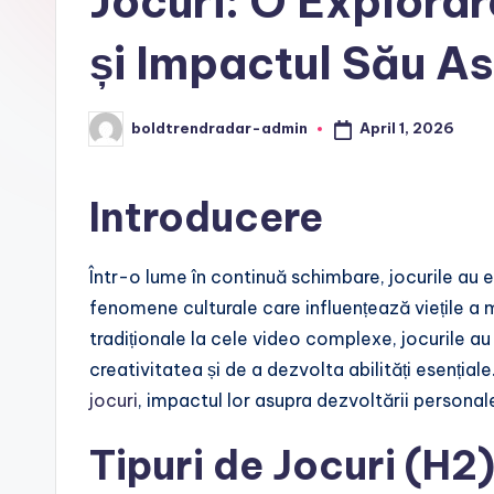
Jocuri: O Explorar
e
n
și Impactul Său As
d
April 1, 2026
boldtrendradar-admin
r
Posted
by
a
Introducere
d
a
Într-o lume în continuă schimbare, jocurile au e
fenomene culturale care influențează viețile a 
r
tradiționale la cele video complexe, jocurile 
creativitatea și de a dezvolta abilități esențiale
jocuri
, impactul lor asupra dezvoltării personale 
Tipuri de Jocuri (H2