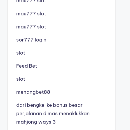
mau777 slot
mau777 slot
mau777 slot
sor777 login
slot
Feed Bet
slot
menangbet88
dari bengkel ke bonus besar
perjalanan dimas menaklukkan
mahjong ways 3