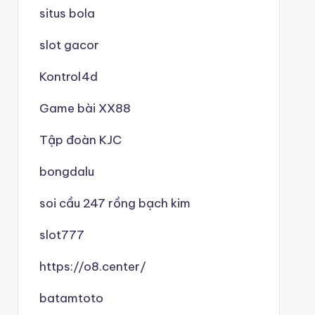
situs bola
slot gacor
Kontrol4d
Game bài XX88
Tập đoàn KJC
bongdalu
soi cầu 247 rồng bạch kim
slot777
https://o8.center/
batamtoto