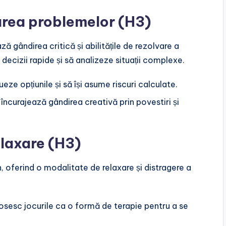
varea problemelor (H3)
ză gândirea critică și abilitățile de rezolvare a
decizii rapide și să analizeze situații complexe.
ueze opțiunile și să își asume riscuri calculate.
 încurajează gândirea creativă prin povestiri și
elaxare (H3)
n, oferind o modalitate de relaxare și distragere a
osesc jocurile ca o formă de terapie pentru a se