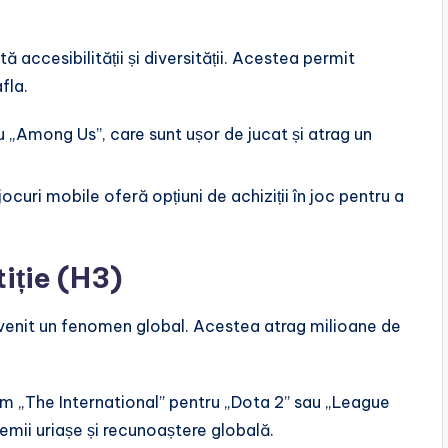
 accesibilității și diversității. Acestea permit
fla.
u „Among Us”, care sunt ușor de jucat și atrag un
 jocuri mobile oferă opțiuni de achiziții în joc pentru a
iție (H3)
devenit un fenomen global. Acestea atrag milioane de
m „The International” pentru „Dota 2” sau „League
mii uriașe și recunoaștere globală.