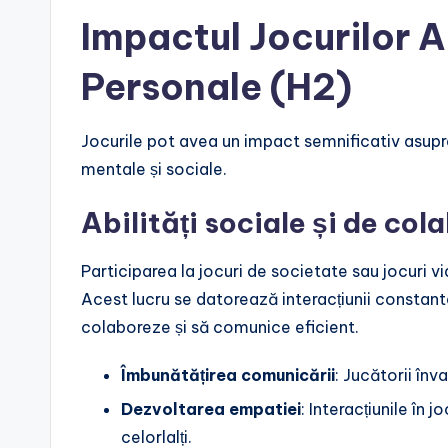
Impactul Jocurilor A
Personale (H2)
Jocurile pot avea un impact semnificativ asupr
mentale și sociale.
Abilități sociale și de col
Participarea la jocuri de societate sau jocuri vi
Acest lucru se datorează interacțiunii constante c
colaboreze și să comunice eficient.
Îmbunătățirea comunicării
: Jucătorii înva
Dezvoltarea empatiei
: Interacțiunile în 
celorlalți.