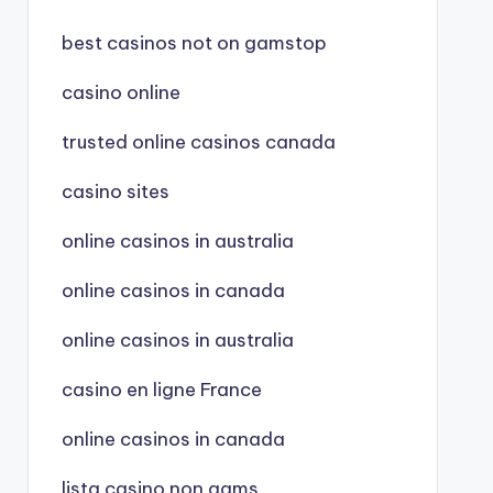
best casinos not on gamstop
casino online
trusted online casinos canada
casino sites
online casinos in australia
online casinos in canada
online casinos in australia
casino en ligne France
online casinos in canada
lista casino non aams