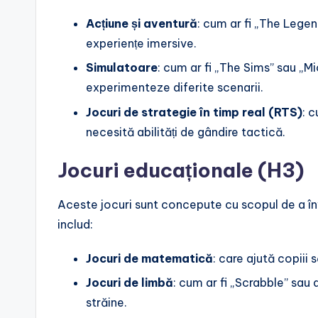
Acțiune și aventură
: cum ar fi „The Lege
experiențe imersive.
Simulatoare
: cum ar fi „The Sims” sau „Mi
experimenteze diferite scenarii.
Jocuri de strategie în timp real (RTS)
: 
necesită abilități de gândire tactică.
Jocuri educaționale (H3)
Aceste jocuri sunt concepute cu scopul de a înv
includ:
Jocuri de matematică
: care ajută copiii 
Jocuri de limbă
: cum ar fi „Scrabble” sau 
străine.