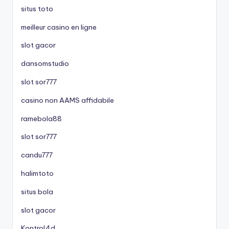
situs toto
meilleur casino en ligne
slot gacor
dansomstudio
slot sor777
casino non AAMS affidabile
ramebola88
slot sor777
candu777
halimtoto
situs bola
slot gacor
Kontrol4d