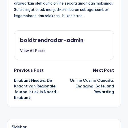
ditawarkan oleh dunia online secara aman dan maksimal.
Selalu ingat untuk menjadikan hiburan sebagai sumber
kegembiraan dan relaksasi, bukan stres.
boldtrendradar-admin
View All Posts
Post
Previous Post
Next Post
Brabant Nieuws: De
Online Casino Canada:
navigation
Kracht van Regionale
Engaging, Safe, and
Journalistiek in Noord-
Rewarding
Brabant
Sidebar