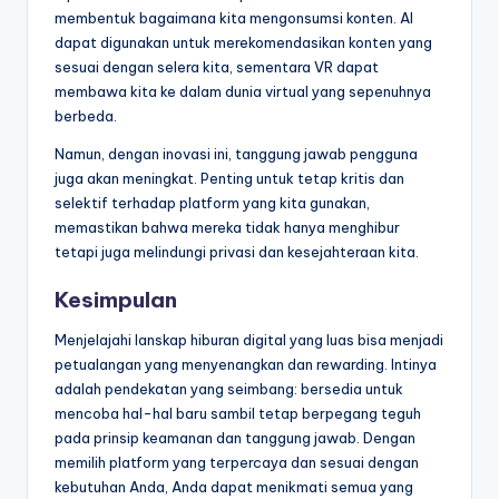
membentuk bagaimana kita mengonsumsi konten. AI
dapat digunakan untuk merekomendasikan konten yang
sesuai dengan selera kita, sementara VR dapat
membawa kita ke dalam dunia virtual yang sepenuhnya
berbeda.
Namun, dengan inovasi ini, tanggung jawab pengguna
juga akan meningkat. Penting untuk tetap kritis dan
selektif terhadap platform yang kita gunakan,
memastikan bahwa mereka tidak hanya menghibur
tetapi juga melindungi privasi dan kesejahteraan kita.
Kesimpulan
Menjelajahi lanskap hiburan digital yang luas bisa menjadi
petualangan yang menyenangkan dan rewarding. Intinya
adalah pendekatan yang seimbang: bersedia untuk
mencoba hal-hal baru sambil tetap berpegang teguh
pada prinsip keamanan dan tanggung jawab. Dengan
memilih platform yang terpercaya dan sesuai dengan
kebutuhan Anda, Anda dapat menikmati semua yang