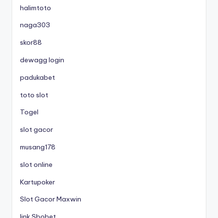
halimtoto
naga303
skor88
dewagg login
padukabet
toto slot
Togel
slot gacor
musang178
slot online
Kartupoker
Slot Gacor Maxwin
link Sbobet