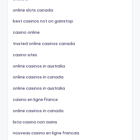
online slots canada
best casinos not on gamstop
casino online
trusted online casinos canada
casino sites
online casinos in australia
online casinos in canada
online casinos in australia
casino en ligne France
online casinos in canada
lista casino non aams
nouveau casino en ligne francais