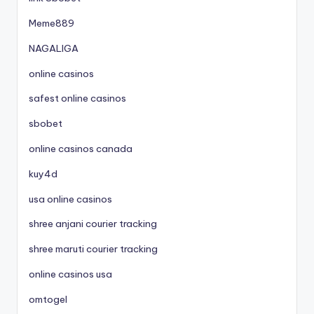
Meme889
NAGALIGA
online casinos
safest online casinos
sbobet
online casinos canada
kuy4d
usa online casinos
shree anjani courier tracking
shree maruti courier tracking
online casinos usa
omtogel