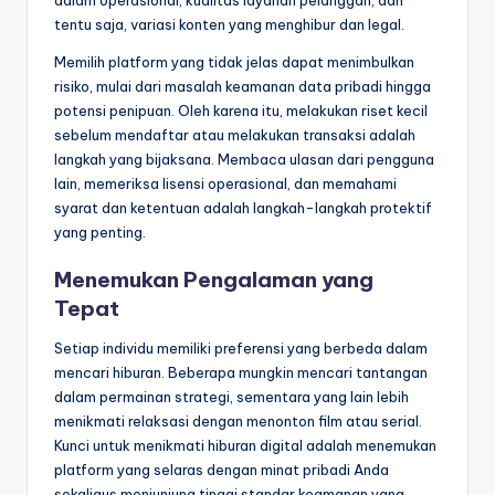
tentu saja, variasi konten yang menghibur dan legal.
Memilih platform yang tidak jelas dapat menimbulkan
risiko, mulai dari masalah keamanan data pribadi hingga
potensi penipuan. Oleh karena itu, melakukan riset kecil
sebelum mendaftar atau melakukan transaksi adalah
langkah yang bijaksana. Membaca ulasan dari pengguna
lain, memeriksa lisensi operasional, dan memahami
syarat dan ketentuan adalah langkah-langkah protektif
yang penting.
Menemukan Pengalaman yang
Tepat
Setiap individu memiliki preferensi yang berbeda dalam
mencari hiburan. Beberapa mungkin mencari tantangan
dalam permainan strategi, sementara yang lain lebih
menikmati relaksasi dengan menonton film atau serial.
Kunci untuk menikmati hiburan digital adalah menemukan
platform yang selaras dengan minat pribadi Anda
sekaligus menjunjung tinggi standar keamanan yang